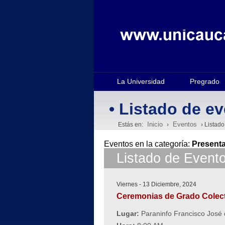
La Universidad
Pregrado
• Listado de e
Inicio
Eventos
Estás en:
›
› Listado
Eventos en la categoría:
Present
Listado de Event
Viernes - 13 Diciembre, 2024
Ceremonias de Grado Colect
Lugar:
Paraninfo Francisco José