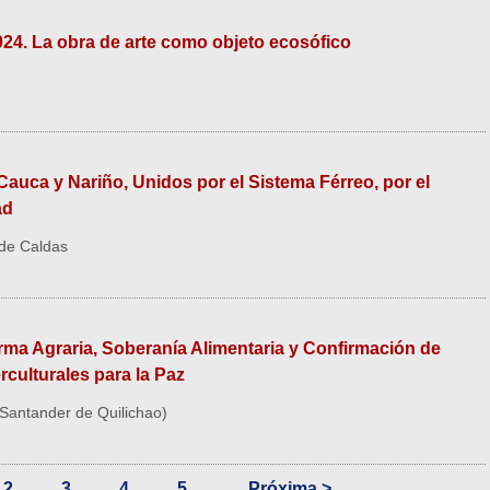
024. La obra de arte como objeto ecosófico
Cauca y Nariño, Unidos por el Sistema Férreo, por el
ad
 de Caldas
orma Agraria, Soberanía Alimentaria y Confirmación de
erculturales para la Paz
Santander de Quilichao)
2
3
4
5...
Próxima >