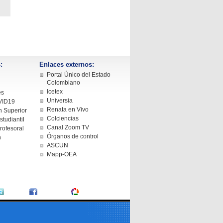
:
Enlaces externos:
Portal Único del Estado
Colombiano
Icetex
es
Universia
VID19
Renata en Vivo
 Superior
Colciencias
tudiantil
Canal Zoom TV
rofesoral
Órganos de control
n
ASCUN
Mapp-OEA
Twitter
Facebook
Fotografías