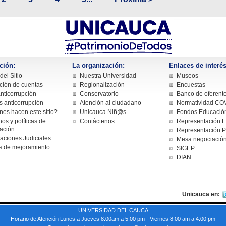
ción:
La organización:
Enlaces de interés
el Sitio
Nuestra Universidad
Museos
ción de cuentas
Regionalización
Encuestas
nticorrupción
Conservatorio
Banco de oferent
s anticorrupción
Atención al ciudadano
Normatividad CO
nes hacen este sitio?
Unicauca Niñ@s
Fondos Educación
os y políticas de
Contáctenos
Representación Es
cación
Representación P
caciones Judiciales
Mesa negociació
s de mejoramiento
SIGEP
DIAN
Unicauca en:
UNIVERSIDAD DEL CAUCA
Horario de Atención Lunes a Jueves 8:00am a 5:00 pm - Viernes 8:00 am a 4:00 pm