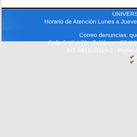
UNIVER
Horario de Atención Lunes a Jueve
Correo denuncias: q
Calle 5 Nº 4-70 - Teléfono +57 (
NIT 891500319-2 - Popayá
X
C