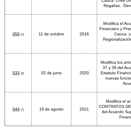
Cauca. Crea Un
Regalías. Der
Modifica el Ac
Financiero y Pre
058
11 de octubre
2016
Cauca, y
[5]
Regionalizació
Modifica los artí
37 y 39 del Ac
033
02 de junio
2020
Estatuto Financ
[6]
nuevas funcio
Acu
Modifica el 
CONTRATOS DE
044
18 de agosto
2021
[7]
del Acuerdo Sup
Financ