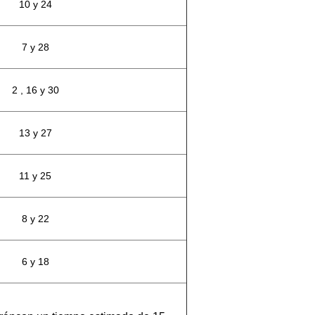
10 y 24
7 y 28
2 , 16 y 30
13 y 27
11 y 25
8 y 22
6 y 18