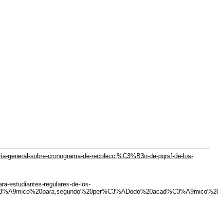
taria-general-sobre-cronograma-de-recolecci%C3%B3n-de-pqrsf-de-los-
-estudiantes-regulares-de-los-
d%C3%A9mico%20para,segundo%20per%C3%ADodo%20acad%C3%A9mico%2