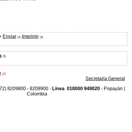
+
Enviar
Imprimir
[3]
[4]
s
[5]
r
[7]
Secretaría General
(572) 8209800 - 8209900 -
Línea
018000
949020
- Popayán |
Colombia