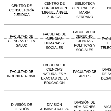
CENTRO DE
BIBLIOTECA
CENTRO DE
CONCILIACIÓN
CENTRAL JOSE
BI
CONSULTORÍA
“MIGUEL ÁNGEL
MARIA
JURÍDICA
ZÚÑIGA”
SERRANO
FACULTAD DE
FACULTAD DE
FACULTAD DE
DERECHO,
CIENCIAS
FACU
CIENCIAS DE LA
CIENCIAS
HUMANAS Y
E
SALUD
POLITICAS Y
SOCIALES
TELE
SOCIALES
FACULTAD DE
CIENCIAS
DIVI
FACULTAD DE
FACULTAD DE
NATURALES Y
DE S
INGENIERÍA CIVIL
ARTES
EXACTAS DE LA
DESA
EDUCACIÓN
DIVISIÓN DE
DIVISIÓN DE
DIVISIÓN
ADMISIONES
VIC
GESTIÓN
ADMINISTRATIVA