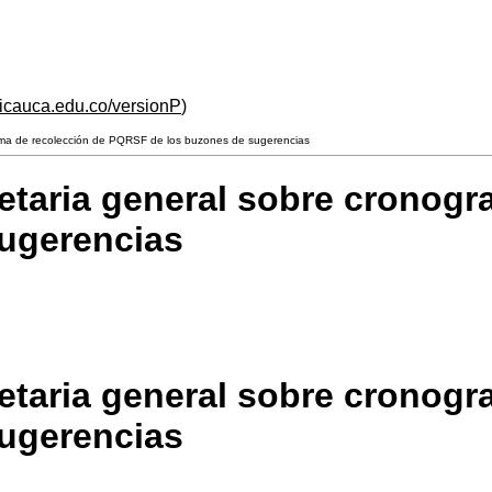
unicauca.edu.co/versionP
)
rama de recolección de PQRSF de los buzones de sugerencias
retaria general sobre cronog
ugerencias
retaria general sobre cronog
ugerencias