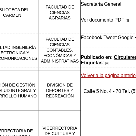
Secretaria General
FACULTAD DE
BLIOTECA DEL
CIENCIAS
CARMEN
AGRARIAS
Ver documento PDF
[2]
Facebook
Tweet
Google 
FACULTAD DE
CIENCIAS
LTAD INGENIERÍA
CONTABLES,
LECTRÓNICA Y
ECONÓMICAS Y
Publicado en:
Circulare
COMUNICACIONES
ADMINISTRATIVAS
Etiquetas:
[6]
Volver a la página anterio
SIÓN DE GESTIÓN
DIVISIÓN DE
ALUD INTEGRAL Y
DEPORTES Y
Calle 5 No. 4 - 70 Tel. 
RROLLO HUMANO
RECREACIÓN
VICERRECTORÍA
ERRECTORÍA DE
DE CULTURA Y