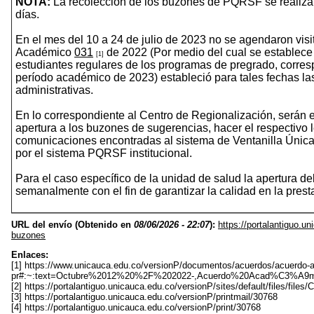
NOTA:
La recolección de los buzones de PQRSF se realiza
días.
En el mes del 10 a 24 de julio de 2023 no se agendaron vis
Académico
031
de 2022 (Por medio del cual se establece
[1]
estudiantes regulares de los programas de pregrado, corres
período académico de 2023) estableció para tales fechas la
administrativas.
En lo correspondiente al Centro de Regionalización, serán 
apertura a los buzones de sugerencias, hacer el respectivo l
comunicaciones encontradas al sistema de Ventanilla Única,
por el sistema PQRSF institucional.
Para el caso específico de la unidad de salud la apertura d
semanalmente con el fin de garantizar la calidad en la presta
URL del envío (Obtenido en
08/06/2026 - 22:07
):
https://portalantiguo.u
buzones
Enlaces:
[1] https://www.unicauca.edu.co/versionP/documentos/acuerdos/acuerdo
pr#:~:text=Octubre%2012%20%2F%202022-,Acuerdo%20Acad%C3%A
[2] https://portalantiguo.unicauca.edu.co/versionP/sites/default/files/fi
[3] https://portalantiguo.unicauca.edu.co/versionP/printmail/30768
[4] https://portalantiguo.unicauca.edu.co/versionP/print/30768