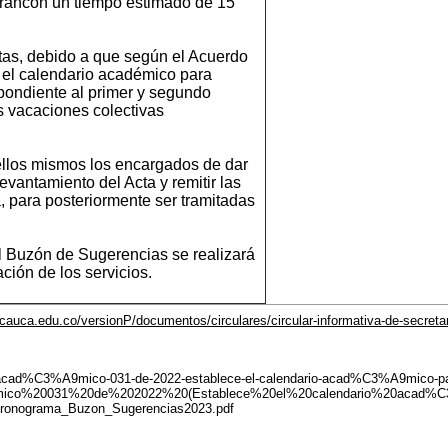
ráncon un tiempo estimado de 15
itas, debido a que según el Acuerdo
 el calendario académico para
pondiente al primer y segundo
s vacaciones colectivas
ellos mismos los encargados de dar
evantamiento del Acta y remitir las
 para posteriormente ser tramitadas
el Buzón de Sugerencias se realizará
ción de los servicios.
nicauca.edu.co/versionP/documentos/circulares/circular-informativa-de-secre
-acad%C3%A9mico-031-de-2022-establece-el-calendario-acad%C3%A9mico-para
9mico%20031%20de%202022%20(Establece%20el%20calendario%20aca
les/Cronograma_Buzon_Sugerencias2023.pdf