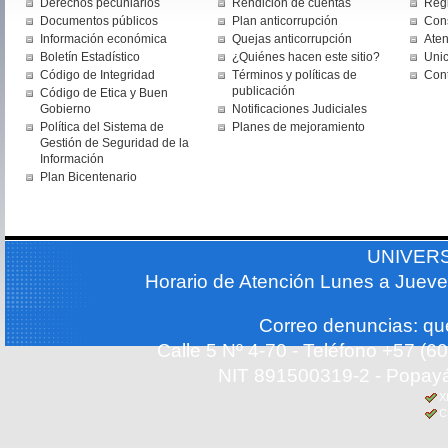
Derechos pecuniarios
Rendición de cuentas
Regi
Documentos públicos
Plan anticorrupción
Cons
Información económica
Quejas anticorrupción
Aten
Boletín Estadístico
¿Quiénes hacen este sitio?
Uni
Código de Integridad
Términos y políticas de
Con
publicación
Código de Etica y Buen
Gobierno
Notificaciones Judiciales
Política del Sistema de
Planes de mejoramiento
Gestión de Seguridad de la
Información
Plan Bicentenario
UNIVER
Horario de Atención Lunes a Jueve
Correo denuncias: q
Calle 5 Nº 4-70 - Teléfono +57 (
NIT 891500319-2 - Popayá
X
C