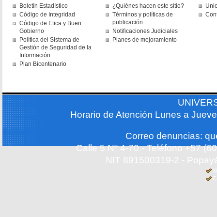
Boletín Estadístico
¿Quiénes hacen este sitio?
Uni
Código de Integridad
Términos y políticas de
Con
publicación
Código de Etica y Buen
Gobierno
Notificaciones Judiciales
Política del Sistema de
Planes de mejoramiento
Gestión de Seguridad de la
Información
Plan Bicentenario
UNIVER
Horario de Atención Lunes a Jueve
Correo denuncias: q
Calle 5 Nº 4-70 - Teléfono +57 (
NIT 891500319-2 - Popayá
X
C