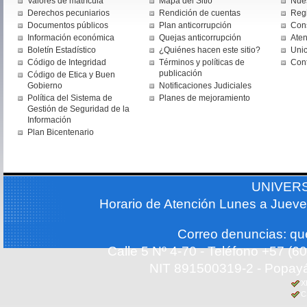
Valores de matrícula
Mapa del Sitio
Nues
Derechos pecuniarios
Rendición de cuentas
Regi
Documentos públicos
Plan anticorrupción
Cons
Información económica
Quejas anticorrupción
Aten
Boletín Estadístico
¿Quiénes hacen este sitio?
Uni
Código de Integridad
Términos y políticas de
Con
publicación
Código de Etica y Buen
Gobierno
Notificaciones Judiciales
Política del Sistema de
Planes de mejoramiento
Gestión de Seguridad de la
Información
Plan Bicentenario
UNIVER
Horario de Atención Lunes a Jueve
Correo denuncias: q
Calle 5 Nº 4-70 - Teléfono +57 (
NIT 891500319-2 - Popayá
X
C