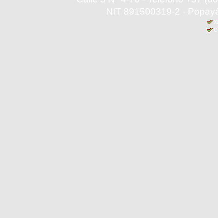
NIT 891500319-2 - Popayá
X
C