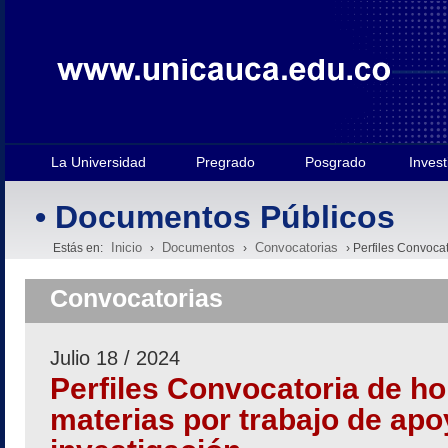
La Universidad
Pregrado
Posgrado
Invest
• Documentos Públicos
Inicio
Documentos
Convocatorias
Estás en:
›
›
› Perfiles Convoca
Convocatorias
Julio 18 / 2024
Perfiles Convocatoria de h
materias por trabajo de ap