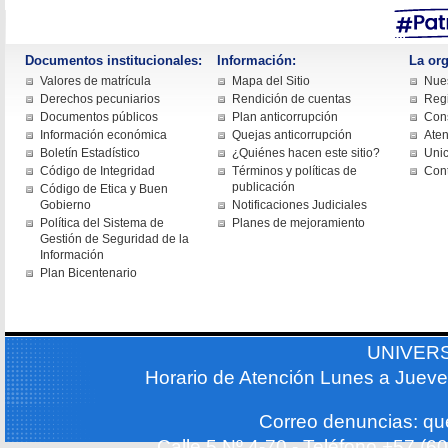
Documentos institucionales:
Información:
La org
Valores de matrícula
Mapa del Sitio
Nues
Derechos pecuniarios
Rendición de cuentas
Regi
Documentos públicos
Plan anticorrupción
Cons
Información económica
Quejas anticorrupción
Aten
Boletín Estadístico
¿Quiénes hacen este sitio?
Uni
Código de Integridad
Términos y políticas de
Con
publicación
Código de Etica y Buen
Gobierno
Notificaciones Judiciales
Política del Sistema de
Planes de mejoramiento
Gestión de Seguridad de la
Información
Plan Bicentenario
UNIVER
Horario de Atención Lunes a Jueve
Correo denuncias: q
Calle 5 Nº 4-70 - Teléfono +57 (