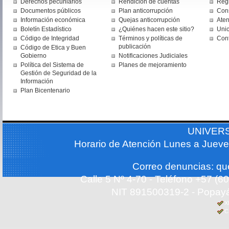
Derechos pecuniarios
Rendición de cuentas
Regi
Documentos públicos
Plan anticorrupción
Cons
Información económica
Quejas anticorrupción
Aten
Boletín Estadístico
¿Quiénes hacen este sitio?
Uni
Código de Integridad
Términos y políticas de
Con
publicación
Código de Etica y Buen
Gobierno
Notificaciones Judiciales
Política del Sistema de
Planes de mejoramiento
Gestión de Seguridad de la
Información
Plan Bicentenario
UNIVER
Horario de Atención Lunes a Jueve
Correo denuncias: q
Calle 5 Nº 4-70 - Teléfono +57 (
NIT 891500319-2 - Popayá
X
C