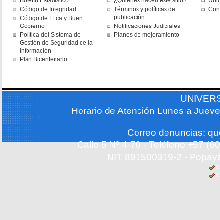
Boletín Estadístico
¿Quiénes hacen este sitio?
Uni
Código de Integridad
Términos y políticas de
Con
publicación
Código de Etica y Buen
Gobierno
Notificaciones Judiciales
Política del Sistema de
Planes de mejoramiento
Gestión de Seguridad de la
Información
Plan Bicentenario
UNIVER
Horario de Atención Lunes a Jueve
Correo denuncias: q
Calle 5 Nº 4-70 - Teléfono +57 (
NIT 891500319-2 - Popayá
X
C