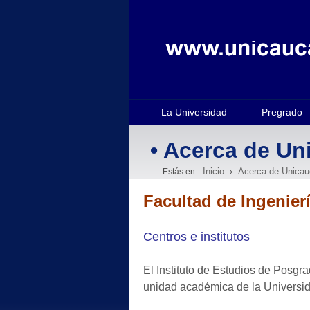
La Universidad
Pregrado
• Acerca de Un
Inicio
Acerca de Unicau
Estás en:
›
Facultad de Ingenierí
Centros e institutos
El Instituto de Estudios de Posgra
unidad académica de la Universi