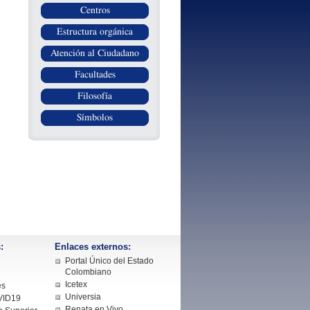
Centros
Estructura orgánica
Atención al Ciudadano
Facultades
Filosofía
Símbolos
:
Enlaces externos:
Portal Único del Estado
Colombiano
Icetex
es
Universia
VID19
Renata en Vivo