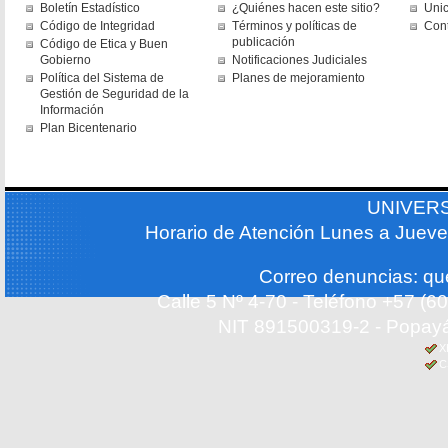
Boletín Estadístico
¿Quiénes hacen este sitio?
Uni
Código de Integridad
Términos y políticas de
Con
publicación
Código de Etica y Buen
Gobierno
Notificaciones Judiciales
Política del Sistema de
Planes de mejoramiento
Gestión de Seguridad de la
Información
Plan Bicentenario
UNIVER
Horario de Atención Lunes a Jueve
Correo denuncias: q
Calle 5 Nº 4-70 - Teléfono +57 (
NIT 891500319-2 - Popayá
X
C