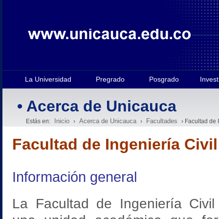
La Universidad
Pregrado
Posgrado
Invest
• Acerca de Unicauca
Inicio
Acerca de Unicauca
Facultades
Estás en:
›
›
› Facultad de I
Facultad de Ingeniería Civil
Información general
La Facultad de Ingeniería Civil