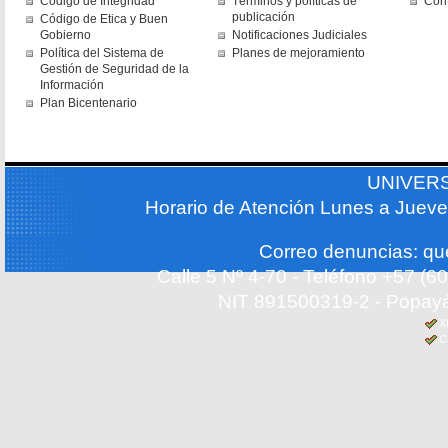
Código de Integridad
Términos y políticas de
Con
publicación
Código de Etica y Buen
Gobierno
Notificaciones Judiciales
Política del Sistema de
Planes de mejoramiento
Gestión de Seguridad de la
Información
Plan Bicentenario
UNIVER
Horario de Atención Lunes a Jueve
Correo denuncias: q
Calle 5 Nº 4-70 - Teléfono +57 (
NIT 891500319-2 - Popayá
X
C