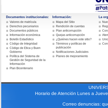
Documentos institucionales:
Información:
La org
Valores de matrícula
Mapa del Sitio
Nues
Derechos pecuniarios
Rendición de cuentas
Regi
Documentos públicos
Plan anticorrupción
Cons
Información económica
Quejas anticorrupción
Aten
Boletín Estadístico
¿Quiénes hacen este sitio?
Uni
Código de Integridad
Términos y políticas de
Con
publicación
Código de Etica y Buen
Gobierno
Notificaciones Judiciales
Política del Sistema de
Planes de mejoramiento
Gestión de Seguridad de la
Información
Plan Bicentenario
UNIVER
Horario de Atención Lunes a Jueve
Correo denuncias: q