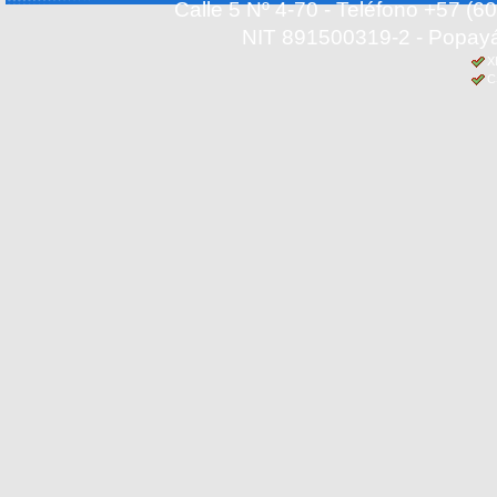
Calle 5 Nº 4-70 - Teléfono +57 (
NIT 891500319-2 - Popayá
X
C