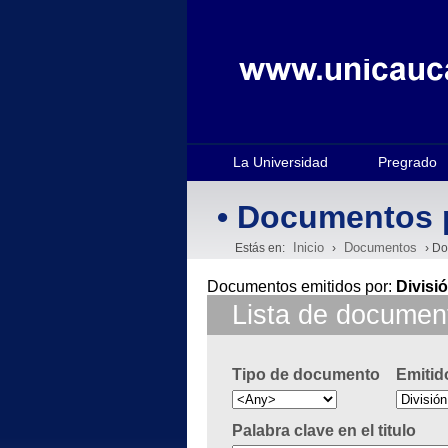
La Universidad
Pregrado
• Documentos 
Inicio
Documentos
Estás en:
›
› Do
Documentos emitidos por:
Divisi
Lista de documen
Tipo de documento
Emitid
Palabra clave en el titulo