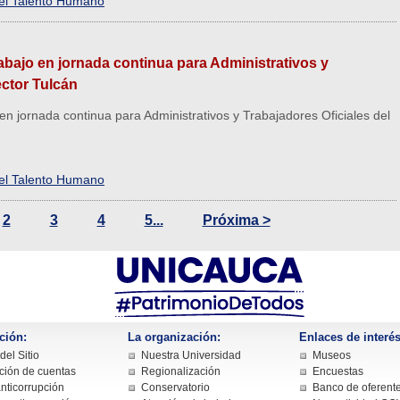
del Talento Humano
rabajo en jornada continua para Administrativos y
ector Tulcán
 en jornada continua para Administrativos y Trabajadores Oficiales del
del Talento Humano
2
3
4
5...
Próxima >
ción:
La organización:
Enlaces de interés
el Sitio
Nuestra Universidad
Museos
ción de cuentas
Regionalización
Encuestas
nticorrupción
Conservatorio
Banco de oferent