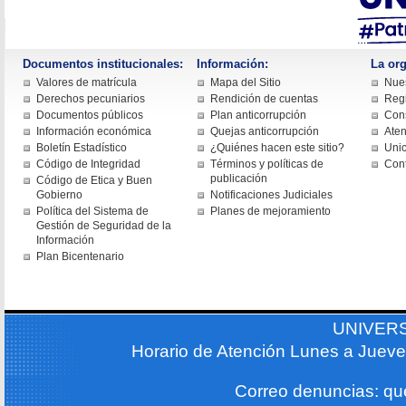
Documentos institucionales:
Información:
La org
Valores de matrícula
Mapa del Sitio
Nues
Derechos pecuniarios
Rendición de cuentas
Regi
Documentos públicos
Plan anticorrupción
Cons
Información económica
Quejas anticorrupción
Aten
Boletín Estadístico
¿Quiénes hacen este sitio?
Uni
Código de Integridad
Términos y políticas de
Con
publicación
Código de Etica y Buen
Gobierno
Notificaciones Judiciales
Política del Sistema de
Planes de mejoramiento
Gestión de Seguridad de la
Información
Plan Bicentenario
UNIVER
Horario de Atención Lunes a Jueve
Correo denuncias: q