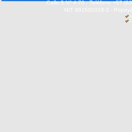
Calle 5 Nº 4-70 - Teléfono +57 (
NIT 891500319-2 - Popayá
X
C