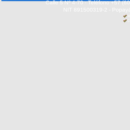
Calle 5 Nº 4-70 - Teléfono +57 (
NIT 891500319-2 - Popayá
X
C