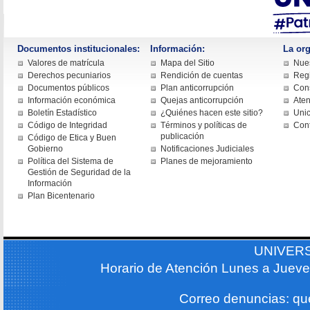
Documentos institucionales:
Información:
La org
Valores de matrícula
Mapa del Sitio
Nues
Derechos pecuniarios
Rendición de cuentas
Regi
Documentos públicos
Plan anticorrupción
Cons
Información económica
Quejas anticorrupción
Aten
Boletín Estadístico
¿Quiénes hacen este sitio?
Uni
Código de Integridad
Términos y políticas de
Con
publicación
Código de Etica y Buen
Gobierno
Notificaciones Judiciales
Política del Sistema de
Planes de mejoramiento
Gestión de Seguridad de la
Información
Plan Bicentenario
UNIVER
Horario de Atención Lunes a Jueve
Correo denuncias: q