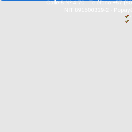
Calle 5 Nº 4-70 - Teléfono +57 (
NIT 891500319-2 - Popayá
X
C