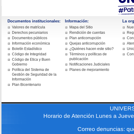
Documentos institucionales:
Información:
La org
Valores de matrícula
Mapa del Sitio
Nues
Derechos pecuniarios
Rendición de cuentas
Regi
Documentos públicos
Plan anticorrupción
Cons
Información económica
Quejas anticorrupción
Aten
Boletín Estadístico
¿Quiénes hacen este sitio?
Uni
Código de Integridad
Términos y políticas de
Con
publicación
Código de Etica y Buen
Gobierno
Notificaciones Judiciales
Política del Sistema de
Planes de mejoramiento
Gestión de Seguridad de la
Información
Plan Bicentenario
UNIVER
Horario de Atención Lunes a Jueve
Correo denuncias: q