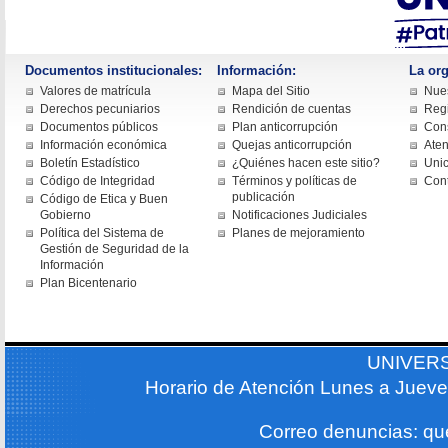
Documentos institucionales:
Información:
La org
Valores de matrícula
Mapa del Sitio
Nues
Derechos pecuniarios
Rendición de cuentas
Regi
Documentos públicos
Plan anticorrupción
Cons
Información económica
Quejas anticorrupción
Aten
Boletín Estadístico
¿Quiénes hacen este sitio?
Uni
Código de Integridad
Términos y políticas de
Con
publicación
Código de Etica y Buen
Gobierno
Notificaciones Judiciales
Política del Sistema de
Planes de mejoramiento
Gestión de Seguridad de la
Información
Plan Bicentenario
UNIVER
Horario de Atención Lunes a Jueve
Correo denuncias: q