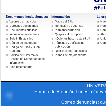
Documentos institucionales:
Información:
La org
Valores de matrícula
Mapa del Sitio
Nues
Derechos pecuniarios
Rendición de cuentas
Regi
Documentos públicos
Plan anticorrupción
Cons
Información económica
Quejas anticorrupción
Aten
Boletín Estadístico
¿Quiénes hacen este sitio?
Uni
Código de Integridad
Términos y políticas de
Con
publicación
Código de Etica y Buen
Gobierno
Notificaciones Judiciales
Política del Sistema de
Planes de mejoramiento
Gestión de Seguridad de la
Información
Plan Bicentenario
UNIVER
Horario de Atención Lunes a Jueve
Correo denuncias: q