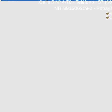
Calle 5 Nº 4-70 - Teléfono +57 (
NIT 891500319-2 - Popayá
X
C