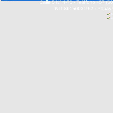
Calle 5 Nº 4-70 - Teléfono +57 (
NIT 891500319-2 - Popayá
X
C