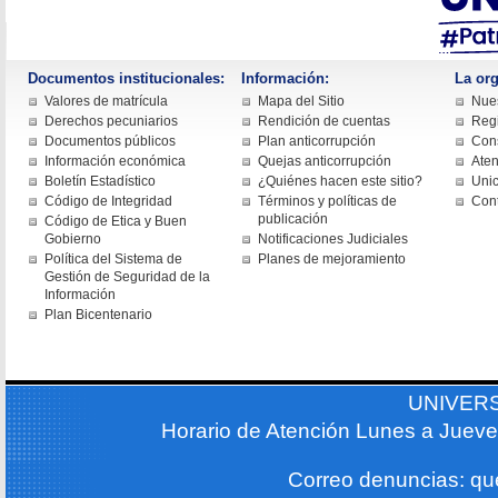
Documentos institucionales:
Información:
La org
Valores de matrícula
Mapa del Sitio
Nues
Derechos pecuniarios
Rendición de cuentas
Regi
Documentos públicos
Plan anticorrupción
Cons
Información económica
Quejas anticorrupción
Aten
Boletín Estadístico
¿Quiénes hacen este sitio?
Uni
Código de Integridad
Términos y políticas de
Con
publicación
Código de Etica y Buen
Gobierno
Notificaciones Judiciales
Política del Sistema de
Planes de mejoramiento
Gestión de Seguridad de la
Información
Plan Bicentenario
UNIVER
Horario de Atención Lunes a Jueve
Correo denuncias: q