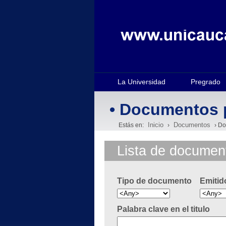
La Universidad
Pregrado
• Documentos 
Inicio
Documentos
Estás en:
›
› Do
Lista de documen
Tipo de documento
Emitid
Palabra clave en el titulo