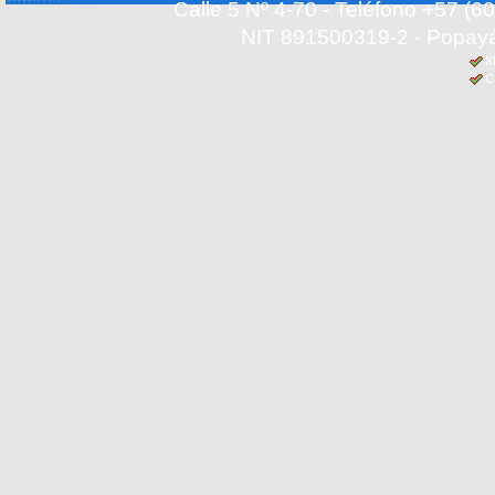
Calle 5 Nº 4-70 - Teléfono +57 (
NIT 891500319-2 - Popayá
X
C