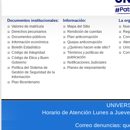
Documentos institucionales:
Información:
La org
Valores de matrícula
Mapa del Sitio
Nues
Derechos pecuniarios
Rendición de cuentas
Regi
Documentos públicos
Plan anticorrupción
Cons
Información económica
Quejas anticorrupción
Aten
Boletín Estadístico
¿Quiénes hacen este sitio?
Uni
Código de Integridad
Términos y políticas de
Con
publicación
Código de Etica y Buen
Gobierno
Notificaciones Judiciales
Política del Sistema de
Planes de mejoramiento
Gestión de Seguridad de la
Información
Plan Bicentenario
UNIVER
Horario de Atención Lunes a Jueve
Correo denuncias: q