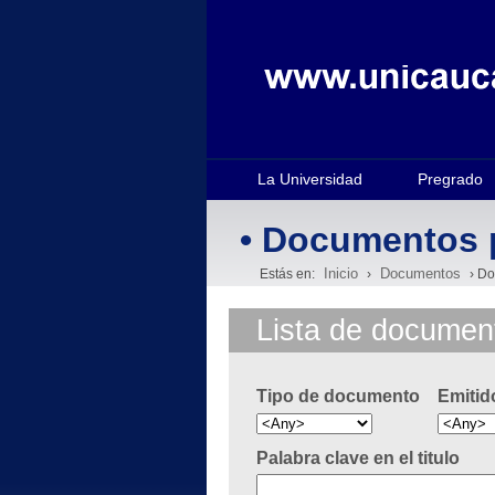
La Universidad
Pregrado
• Documentos 
Inicio
Documentos
Estás en:
›
› Do
Lista de documen
Tipo de documento
Emitid
Palabra clave en el titulo