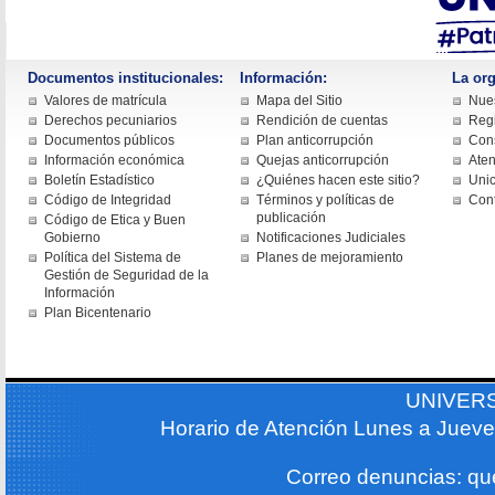
Documentos institucionales:
Información:
La org
Valores de matrícula
Mapa del Sitio
Nues
Derechos pecuniarios
Rendición de cuentas
Regi
Documentos públicos
Plan anticorrupción
Cons
Información económica
Quejas anticorrupción
Aten
Boletín Estadístico
¿Quiénes hacen este sitio?
Uni
Código de Integridad
Términos y políticas de
Con
publicación
Código de Etica y Buen
Gobierno
Notificaciones Judiciales
Política del Sistema de
Planes de mejoramiento
Gestión de Seguridad de la
Información
Plan Bicentenario
UNIVER
Horario de Atención Lunes a Jueve
Correo denuncias: q