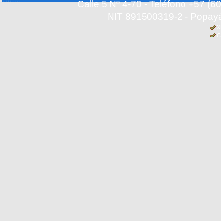
Calle 5 Nº 4-70 - Teléfono +57 (
NIT 891500319-2 - Popayá
X
C