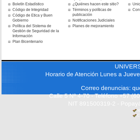
Boletín Estadístico
¿Quiénes hacen este sitio?
Uni
Código de Integridad
Términos y políticas de
Con
publicación
Código de Etica y Buen
Gobierno
Notificaciones Judiciales
Política del Sistema de
Planes de mejoramiento
Gestión de Seguridad de la
Información
Plan Bicentenario
UNIVER
Horario de Atención Lunes a Jueve
Correo denuncias: q
Calle 5 Nº 4-70 - Teléfono +57 (
NIT 891500319-2 - Popayá
X
C