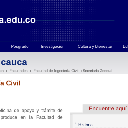
Posgrado
Investigación
Cultura y Bienestar
Ed
icauca
ca
Facultades
Facultad de Ingeniería Civil
›
›
› Secretaría General
a Civil
Encuentre aquí
ficina de apoyo y trámite de
e produce en la Facultad de
Historia