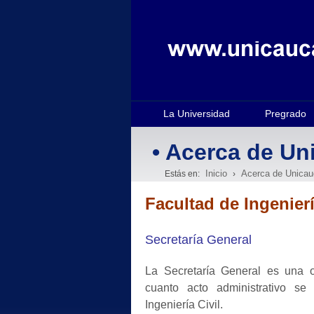
La Universidad
Pregrado
• Acerca de Un
Inicio
Acerca de Unicau
Estás en:
›
Facultad de Ingenierí
Secretaría General
La Secretaría General es una o
cuanto acto administrativo s
Ingeniería Civil.