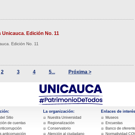
s Unicauca. Edición No. 11
auca. Edición No. 11
2
3
4
5...
Próxima >
ción:
La organización:
Enlaces de interés
el Sitio
Nuestra Universidad
Museos
ción de cuentas
Regionalización
Encuestas
nticorrupción
Conservatorio
Banco de oferent
s anticorrupción
Atención al ciudadano
Normatividad CO