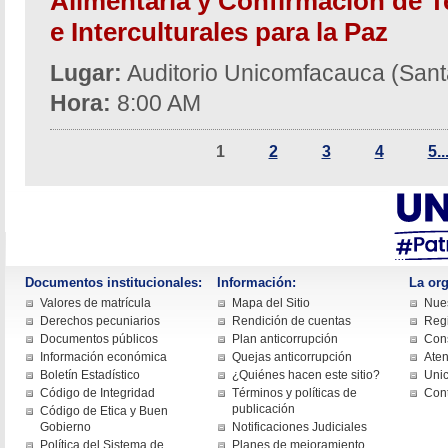
Alimentaria y Confirmación de Te
e Interculturales para la Paz
Lugar:
Auditorio Unicomfacauca (Sant
Hora:
8:00 AM
1
2
3
4
5..
Documentos institucionales:
Información:
La org
Valores de matrícula
Mapa del Sitio
Nues
Derechos pecuniarios
Rendición de cuentas
Regi
Documentos públicos
Plan anticorrupción
Cons
Información económica
Quejas anticorrupción
Aten
Boletín Estadístico
¿Quiénes hacen este sitio?
Uni
Código de Integridad
Términos y políticas de
Con
publicación
Código de Etica y Buen
Gobierno
Notificaciones Judiciales
Política del Sistema de
Planes de mejoramiento