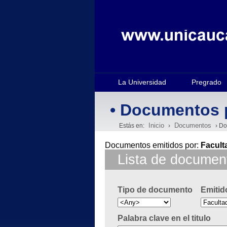
La Universidad
Pregrado
• Documentos 
Inicio
Documentos
Estás en:
›
› Do
Documentos emitidos por:
Facult
Lista de documen
Tipo de documento
Emitid
Palabra clave en el titulo