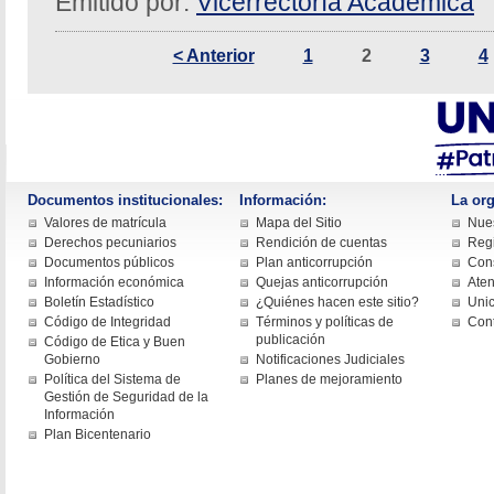
Emitido por:
Vicerrectoría Académica
< Anterior
1
2
3
4
Documentos institucionales:
Información:
La org
Valores de matrícula
Mapa del Sitio
Nues
Derechos pecuniarios
Rendición de cuentas
Regi
Documentos públicos
Plan anticorrupción
Cons
Información económica
Quejas anticorrupción
Aten
Boletín Estadístico
¿Quiénes hacen este sitio?
Uni
Código de Integridad
Términos y políticas de
Con
publicación
Código de Etica y Buen
Gobierno
Notificaciones Judiciales
Política del Sistema de
Planes de mejoramiento
Gestión de Seguridad de la
Información
Plan Bicentenario