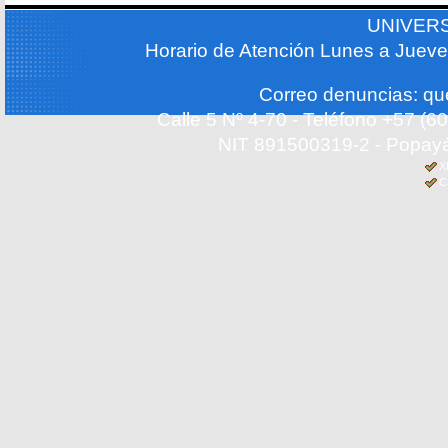
UNIVER
Horario de Atención Lunes a Jueve
Correo denuncias: q
Calle 5 Nº 4-70 - Teléfono +57 (
NIT 891500319-2 - Popayá
X
C