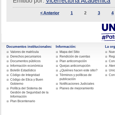
Emitido por:
Vicerrectoría Académica
< Anterior
1
2
3
4
Documentos institucionales:
Información:
La org
Valores de matrícula
Mapa del Sitio
Nues
Derechos pecuniarios
Rendición de cuentas
Regi
Documentos públicos
Plan anticorrupción
Cons
Información económica
Quejas anticorrupción
Aten
Boletín Estadístico
¿Quiénes hacen este sitio?
Uni
Código de Integridad
Términos y políticas de
Con
publicación
Código de Etica y Buen
Gobierno
Notificaciones Judiciales
Política del Sistema de
Planes de mejoramiento
Gestión de Seguridad de la
Información
Plan Bicentenario