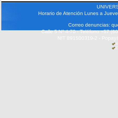
UNIVER
Horario de Atención Lunes a Jueve
Correo denuncias: q
Calle 5 Nº 4-70 - Teléfono +57 (
NIT 891500319-2 - Popayá
X
C