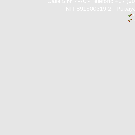
Calle 5 Nº 4-70 - Teléfono +57 (
NIT 891500319-2 - Popayá
X
C