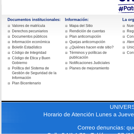
Documentos institucionales:
Información:
La org
Valores de matrícula
Mapa del Sitio
Nues
Derechos pecuniarios
Rendición de cuentas
Regi
Documentos públicos
Plan anticorrupción
Cons
Información económica
Quejas anticorrupción
Aten
Boletín Estadístico
¿Quiénes hacen este sitio?
Uni
Código de Integridad
Términos y políticas de
Con
publicación
Código de Etica y Buen
Gobierno
Notificaciones Judiciales
Política del Sistema de
Planes de mejoramiento
Gestión de Seguridad de la
Información
Plan Bicentenario
UNIVER
Horario de Atención Lunes a Jueve
Correo denuncias: q