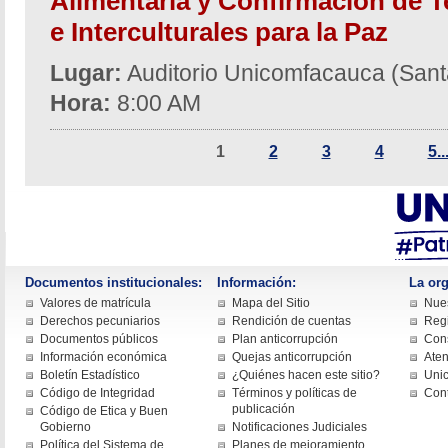
Alimentaria y Confirmación de Te
e Interculturales para la Paz
Lugar:
Auditorio Unicomfacauca (Sant
Hora:
8:00 AM
1
2
3
4
5..
Documentos institucionales:
Información:
La org
Valores de matrícula
Mapa del Sitio
Nues
Derechos pecuniarios
Rendición de cuentas
Regi
Documentos públicos
Plan anticorrupción
Cons
Información económica
Quejas anticorrupción
Aten
Boletín Estadístico
¿Quiénes hacen este sitio?
Uni
Código de Integridad
Términos y políticas de
Con
publicación
Código de Etica y Buen
Gobierno
Notificaciones Judiciales
Política del Sistema de
Planes de mejoramiento