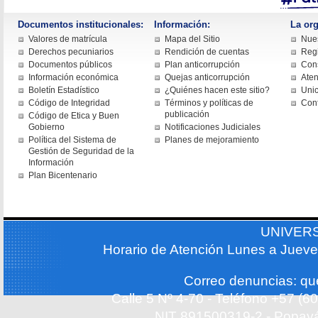
Documentos institucionales:
Información:
La org
Valores de matrícula
Mapa del Sitio
Nues
Derechos pecuniarios
Rendición de cuentas
Regi
Documentos públicos
Plan anticorrupción
Cons
Información económica
Quejas anticorrupción
Aten
Boletín Estadístico
¿Quiénes hacen este sitio?
Uni
Código de Integridad
Términos y políticas de
Con
publicación
Código de Etica y Buen
Gobierno
Notificaciones Judiciales
Política del Sistema de
Planes de mejoramiento
Gestión de Seguridad de la
Información
Plan Bicentenario
UNIVER
Horario de Atención Lunes a Jueve
Correo denuncias: q
Calle 5 Nº 4-70 - Teléfono +57 (
NIT 891500319-2 - Popayá