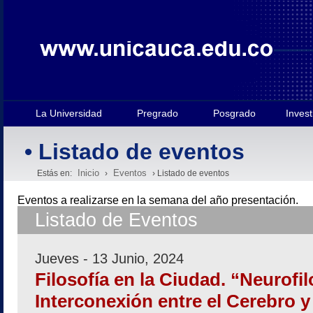
La Universidad
Pregrado
Posgrado
Invest
• Listado de eventos
Inicio
Eventos
Estás en:
›
› Listado de eventos
Eventos a realizarse en la semana
del año presentación.
Listado de Eventos
Jueves - 13 Junio, 2024
Filosofía en la Ciudad. “Neurofil
Interconexión entre el Cerebro y