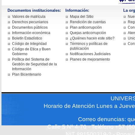
Documentos institucionales:
Información:
La org
Valores de matrícula
Mapa del Sitio
Nues
Derechos pecuniarios
Rendición de cuentas
Regi
Documentos públicos
Plan anticorrupción
Cons
Información económica
Quejas anticorrupción
Aten
Boletín Estadístico
¿Quiénes hacen este sitio?
Uni
Código de Integridad
Términos y políticas de
Con
publicación
Código de Etica y Buen
Gobierno
Notificaciones Judiciales
Política del Sistema de
Planes de mejoramiento
Gestión de Seguridad de la
Información
Plan Bicentenario
UNIVER
Horario de Atención Lunes a Jueve
Correo denuncias: q
Calle 5 Nº 4-70 - Teléfono +57 (
NIT 891500319-2 - Popayá