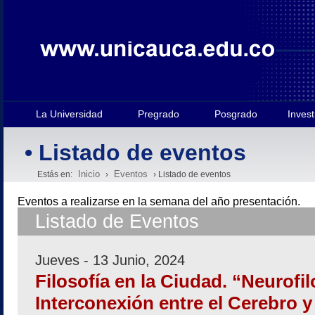
La Universidad
Pregrado
Posgrado
Invest
• Listado de eventos
Inicio
Eventos
Estás en:
›
› Listado de eventos
Eventos a realizarse en la semana
del año presentación.
Listado de Eventos
Jueves - 13 Junio, 2024
Filosofía en la Ciudad. “Neurofil
Interconexión entre el Cerebro y